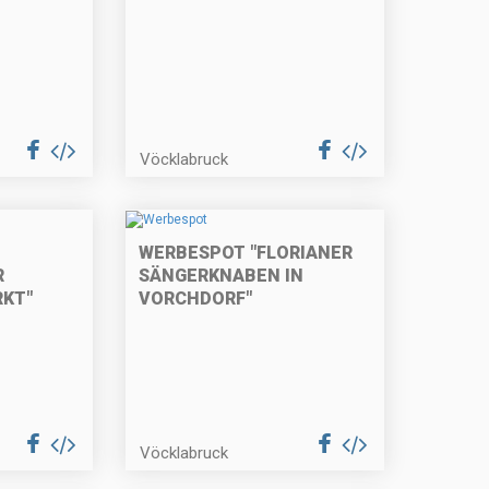
Vöcklabruck
WERBESPOT "FLORIANER
R
SÄNGERKNABEN IN
KT"
VORCHDORF"
Vöcklabruck