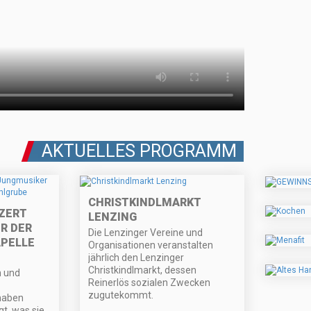
AKTUELLES PROGRAMM
CHRISTKINDLMARKT
ZERT
LENZING
R DER
Die Lenzinger Vereine und
PELLE
Organisationen veranstalten
jährlich den Lenzinger
Christkindlmarkt, dessen
n und
Reinerlös sozialen Zwecken
zugutekommt.
haben
gt, was sie