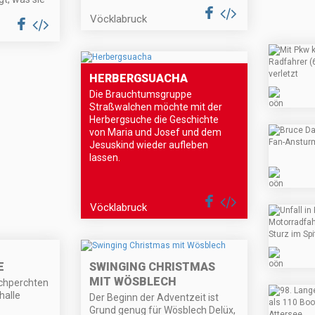
Vöcklabruck
HERBERGSUACHA
Die Brauchtumsgruppe
Straßwalchen möchte mit der
Herbergsuche die Geschichte
von Maria und Josef und dem
Jesuskind wieder aufleben
lassen.
Vöcklabruck
E
SWINGING CHRISTMAS
MIT WÖSBLECH
achperchten
halle
Der Beginn der Adventzeit ist
Grund genug für Wösblech Delüx,