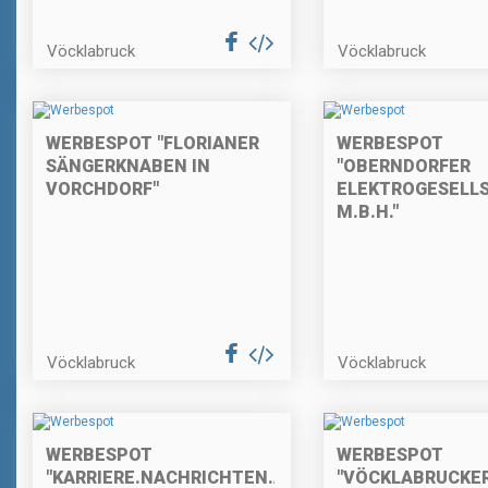
Vöcklabruck
Vöcklabruck
WERBESPOT "FLORIANER
WERBESPOT
SÄNGERKNABEN IN
"OBERNDORFER
VORCHDORF"
ELEKTROGESELL
M.B.H."
Vöcklabruck
Vöcklabruck
WERBESPOT
WERBESPOT
"KARRIERE.NACHRICHTEN.AT"
"VÖCKLABRUCKE