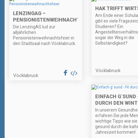
HAK TRIFFT WIR
LENZINGAG –
Am Ende einer Schula
PENSIONISTENWEIHNACHTSFEIER
gibt es viele Fragezei
Studieren? Ein
Die LenzingAG lud zur
Angestelltenverhältni
alljährlichen
sogar der Weg in die
Pensionistenweihnachtsfeier in
Selbständigkeit?
den Stadtsaal nach Vöcklabruck.
Vöcklabruck
Vöcklabruck
EINFACH G`SUND -
DURCH DEN WINT
In unserem Gesundhe
erfahren Sie jede Me
wichtige Tipps wie sie 
gesund durch die kalt
Jahreszeit kommen!