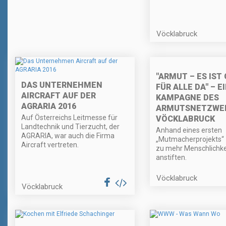
Vöcklabruck
"ARMUT – ES IST
DAS UNTERNEHMEN
FÜR ALLE DA" – E
AIRCRAFT AUF DER
KAMPAGNE DES
AGRARIA 2016
ARMUTSNETZWE
Auf Österreichs Leitmesse für
VÖCKLABRUCK
Landtechnik und Tierzucht, der
Anhand eines ersten
AGRARIA, war auch die Firma
„Mutmacherprojekts“ 
Aircraft vertreten.
zu mehr Menschlichke
anstiften.
Vöcklabruck
Vöcklabruck