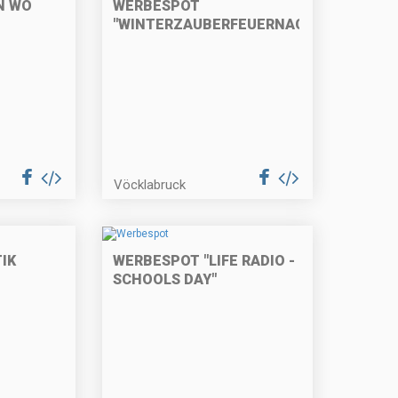
N WO
WERBESPOT
"WINTERZAUBERFEUERNACHT"
Vöcklabruck
IK
WERBESPOT "LIFE RADIO -
SCHOOLS DAY"