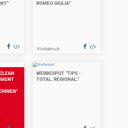
KT"
ROMEO GIULIA"
Vöcklabruck
CLEAN
WERBESPOT "TIPS -
EMENT
TOTAL. REGIONAL."
CHINEN"