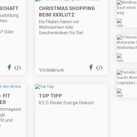
TSCHAFT
CHRISTMAS SHOPPING
BEIM XXXLUTZ
usbildung
chen.
Die Filialen haben vor
Weihnachten tolle
s? Oder
Geschenkideen für Sie!
Vöcklabruck
 FIT
TOP TIPP
ER
R.E.D. Rieder Energie Diskont
itsmagazin
nge
fit und
e