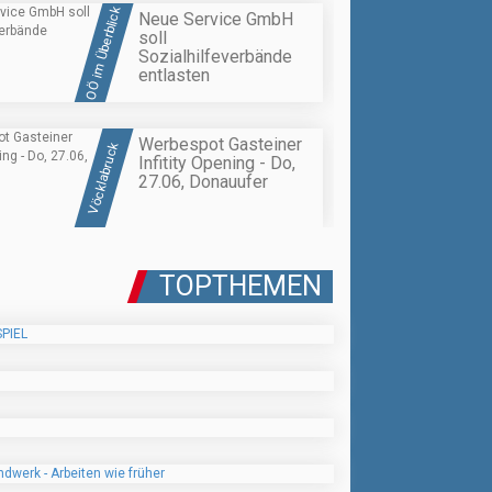
OÖ im Überblick
Neue Service GmbH
soll
Sozialhilfeverbände
entlasten
Werbespot Gasteiner
Vöcklabruck
Infitity Opening - Do,
27.06, Donauufer
TOPTHEMEN