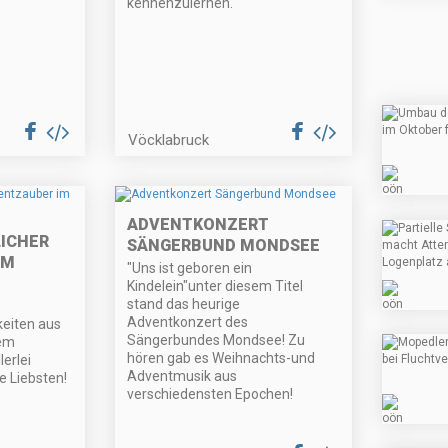
.
kennenzulernen.
Vöcklabruck
ADVENTKONZERT
ICHER
SÄNGERBUND MONDSEE
IM
"Uns ist geboren ein
Kindelein"unter diesem Titel
stand das heurige
Adventkonzert des
keiten aus
Sängerbundes Mondsee! Zu
nem
hören gab es Weihnachts-und
erlei
Adventmusik aus
e Liebsten!
verschiedensten Epochen!