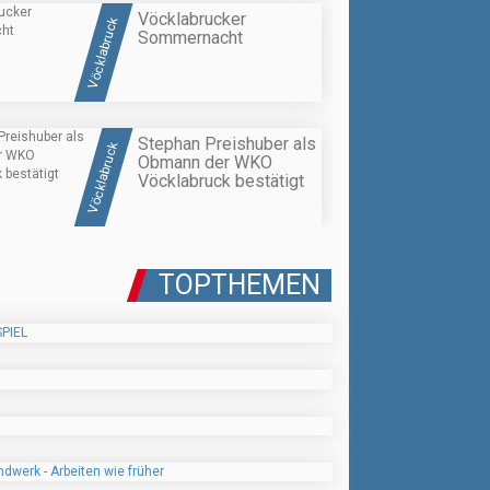
Vöcklabrucker
Vöcklabruck
Sommernacht
Stephan Preishuber als
Vöcklabruck
Obmann der WKO
Vöcklabruck bestätigt
TOPTHEMEN