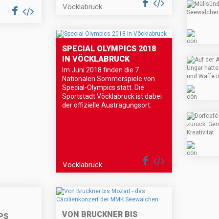
Vöcklabruck
SPECIAL OLYMPICS 2018
IN VÖCKLABRUCK
Im Juni 2018 finden die 7.
Nationalen Sommerspiele von
Special-Olympics statt. Die
Sportstadt Vöcklabruck ist dabei
der offizielle Austragungsort.
Vöcklabruck
VON BRUCKNER BIS
PS