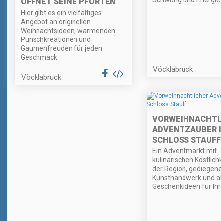
Schwung und Energie
ÖFFNET SEINE PFORTEN
Hier gibt es ein vielfältiges
Angebot an originellen
Weihnachtsideen, wärmenden
Punschkreationen und
Gaumenfreuden für jeden
Geschmack.
Vöcklabruck
Vöcklabruck
VORWEIHNACHTL
ADVENTZAUBER 
SCHLOSS STAUFF
Ein Adventmarkt mit
kulinarischen Köstlich
der Region, gediege
Kunsthandwerk und all
Geschenkideen für Ihr