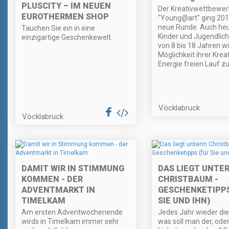
PLUSCITY – IM NEUEN
Der Kreativwettbewer
EUROTHERMEN SHOP
"Young@art" ging 2016
neue Runde. Auch heu
Tauchen Sie ein in eine
Kinder und Jugendlich
einzigartige Geschenkewelt.
von 8 bis 18 Jahren wi
Möglichkeit ihrer Kreat
Energie freien Lauf zu
Vöcklabruck
Vöcklabruck
DAMIT WIR IN STIMMUNG
DAS LIEGT UNTE
KOMMEN - DER
CHRISTBAUM -
ADVENTMARKT IN
GESCHENKETIPPS
TIMELKAM
SIE UND IHN)
Am ersten Adventwochenende
Jedes Jahr wieder die
wirds in Timelkam immer sehr
was soll man der, ode