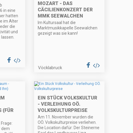
MOZART - DAS
b
CÄCILIENKONZERT DER
 in eine
MMK SEEWALCHEN
er hatten
e im Alter
Im Kultursaal hat die
eder die
Marktmusikkapelle Seewalchen
ivität und
gezeigt was sie kann!
 lassen.
Vöcklabruck
RM
EIN STÜCK VOLKSKULTUR
- VERLEIHUNG OÖ.
 (FÜR
VOLKSKULTURPREISE
Am 11. November wurden die
OÖ. Volkskulturpreise verliehen.
 Frage:
Die Location dafür: Der Steinerne
r dem
Saal des Landhauses Linz.