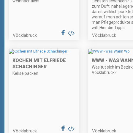
weihnachtlich!
Liebsten schenken? De
zum Duft, naheliegen
damit wirklich punktet
worauf man achten so
man Pflegeprodukte 
will. Hier die Tipps.
Vöcklabruck
Vöcklabruck
KOCHEN MIT ELFRIEDE
WWW - WAS WAN
SCHACHINGER
Was tut sich im Bezirk
Vöcklabruck?
Kekse backen
Vöcklabruck
Vöcklabruck