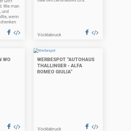
r Griff
d. Wie man
, und
llte, wenn
schenken
Vöcklabruck
N WO
WERBESPOT "AUTOHAUS
THALLINGER - ALFA
ROMEO GIULIA"
Vöcklabruck