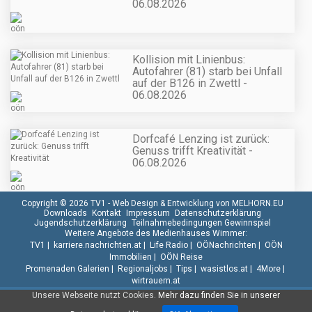
06.08.2026
Kollision mit Linienbus:
Autofahrer (81) starb bei Unfall
auf der B126 in Zwettl -
06.08.2026
Dorfcafé Lenzing ist zurück:
Genuss trifft Kreativität -
06.08.2026
Copyright © 2026 TV1 -
Web Design & Entwicklung von MELHORN.EU
Downloads
Kontakt
Impressum
Datenschutzerklärung
Jugendschutzerklärung
Teilnahmebedingungen Gewinnspiel
Weitere Angebote des Medienhauses Wimmer:
TV1
|
karriere.nachrichten.at
|
Life Radio
|
OÖNachrichten
|
OÖN
Immobilien
|
OÖN Reise
Promenaden Galerien
|
Regionaljobs
|
Tips
|
wasistlos.at
|
4More
|
wirtrauern.at
Unsere Webseite nutzt Cookies.
Mehr dazu finden Sie in unserer