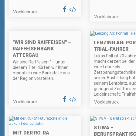
Vöcklabruck
Vöcklabruck
"WIR SIND RAIFFEISEN" –
LENZING AG: PO
RAIFFEISENBANK
TRIAL-FAHRER
ATTERGAU
Lukas Pöll ist 20 Jahr
macht derzeit bei de
Wir sind Raiffeisen!“ – unter
eine Lehre als
diesem Titel dürfen wir Ihnen
Zerspanungstechnike
monatlich eine Bankstelle aus
seiner Ausbildung hat 
der Region vorstellen.
seinem Lehrplatz, au
genügend Zeit für sei
Leideinschaft: Trialfa
Vöcklabruck
Vöcklabruck
STIWA –
MIT DER RO-RA
BERUFSPRAKTISC