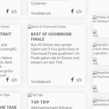
Cyclamen.
Vöcklabruck
RTRAIT
BEST OF CHORMUSIK
FINALE
e und
Aus 43 Chören des Landes
r LenzingAG
haben sich 9 fürs große Best of
Chormusik Finale qualifiziert. Im
r. Neben
Finale gaben alle ihr Bestes und
er, dank
sangen um den Titel.
ch
ne große
hren!
Vöcklabruck
TOP TIPP
HE TAGE
Weihnachtsmarkt Attnang-