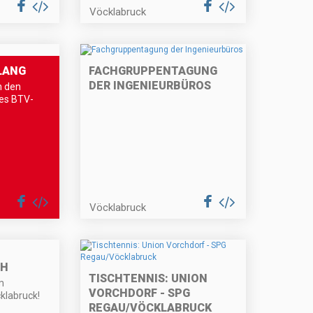
Vöcklabruck
LANG
FACHGRUPPENTAGUNG
DER INGENIEURBÜROS
n den
es BTV-
Vöcklabruck
SH
TISCHTENNIS: UNION
m
VORCHDORF - SPG
klabruck!
REGAU/VÖCKLABRUCK