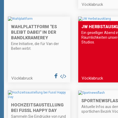
Vöcklabruck
WAHLPLATTFORM "ES
JW HERBSTAUSK
BLEIBT DABEI" IN DER
Ein geselliger Abend i
BANDLKRAMEREY
Räumlichkeiten unser
Studios.
Eine Initiative, die für Van der
Bellen wirbt.
Vöcklabruck
Vöcklabruck
SPORTNEWSFLA
HOCHZEITSAUSTELLUNG
Aktuelle Infos aus de
BEI FUSSL HAPPY DAY
sportlichen Bezirk Vöc
Sammeln Sie Eindrücke von rund