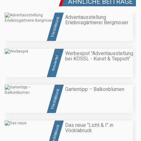
ÄHNLICHE BEITRÄGE
Adventausstellung
Vöcklabruck
Erlebnisgärtnerei Bergmoser
Werbespot "Adventausstellung
Innviertel
bei KÖSSL - Kunst & Teppich"
Gartentipp – Balkonblumen
Vöcklabruck
Das neue "Licht & I" in
Vöcklabruck
Vöcklabruck