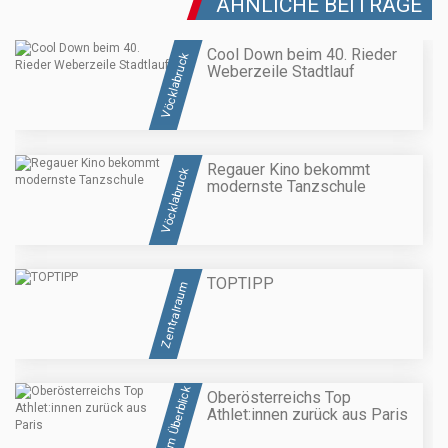
ÄHNLICHE BEITRÄGE
Cool Down beim 40. Rieder
Vöcklabruck
Weberzeile Stadtlauf
Regauer Kino bekommt
Vöcklabruck
modernste Tanzschule
TOPTIPP
Zentralraum
OÖ im Überblick
Oberösterreichs Top
Athlet:innen zurück aus Paris