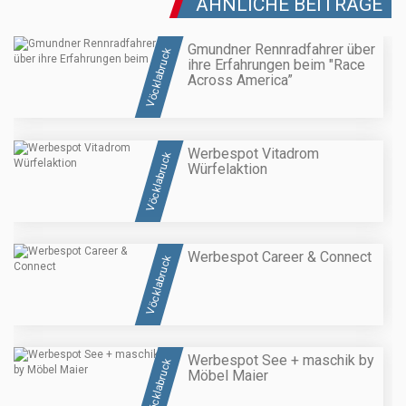
ÄHNLICHE BEITRÄGE
Gmundner Rennradfahrer über
Vöcklabruck
ihre Erfahrungen beim "Race
Across America”
Werbespot Vitadrom
Vöcklabruck
Würfelaktion
Werbespot Career & Connect
Vöcklabruck
Werbespot See + maschik by
Vöcklabruck
Möbel Maier