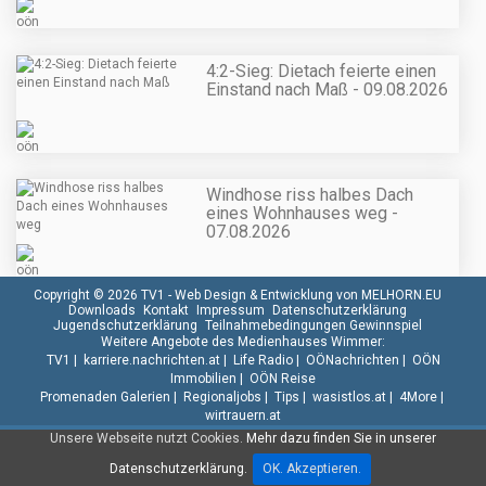
4:2-Sieg: Dietach feierte einen
Einstand nach Maß - 09.08.2026
Windhose riss halbes Dach
eines Wohnhauses weg -
07.08.2026
Copyright © 2026 TV1 -
Web Design & Entwicklung von MELHORN.EU
Downloads
Kontakt
Impressum
Datenschutzerklärung
Jugendschutzerklärung
Teilnahmebedingungen Gewinnspiel
Weitere Angebote des Medienhauses Wimmer:
TV1
|
karriere.nachrichten.at
|
Life Radio
|
OÖNachrichten
|
OÖN
Immobilien
|
OÖN Reise
Promenaden Galerien
|
Regionaljobs
|
Tips
|
wasistlos.at
|
4More
|
wirtrauern.at
Unsere Webseite nutzt Cookies.
Mehr dazu finden Sie in unserer
Datenschutzerklärung.
OK. Akzeptieren.