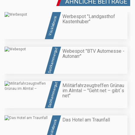
ÄHNLICHE BEITRÄGE
Werbespot "Landgasthof
Vöcklabruck
Kastenhuber"
Salzkammergut
Webespot "BTV Automesse -
Autonarr"
Salzkammergut
Militärfahrzeugtreffen Grünau
im Almtal – "Geht net – gibt`s
net"
Das Hotel am Traunfall
Vöcklabruck