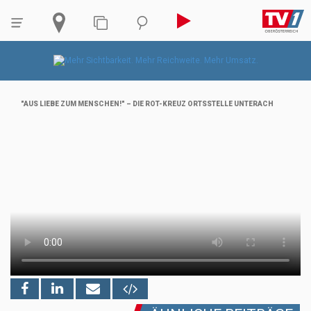
"AUS LIEBE ZUM MENSCHEN!" – DIE ROT-KREUZ ORTSSTELLE UNTERACH