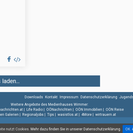
laden...
Downloads
Kontakt
Impressum
Datenschutzerklärung
Jugends
Weitere Angebote des Medienhauses Wimmer:
.nachrichten.at
|
Life Radio
|
OÖNachrichten
|
OÖN Immobilien
|
OÖN Reise
n Galerien
|
Regionaljobs
|
Tips
|
wasistlos.at
|
4More
|
wirtrauern.at
te nutzt Cookies.
Mehr dazu finden Sie in unserer Datenschutzerklärung.
OK. 