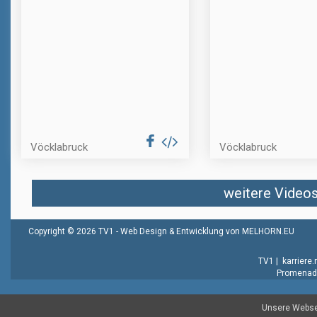
Vöcklabruck
Vöcklabruck
weitere Videos 
Copyright © 2026 TV1 -
Web Design & Entwicklung von MELHORN.EU
TV1
|
karriere
Promenade
Unsere Websei