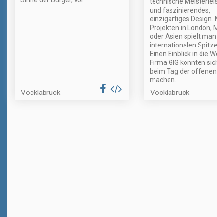
Sinne der Bürger, vor.
technische Meisterle
und faszinierendes,
einzigartiges Design. 
Projekten in London,
oder Asien spielt man
internationalen Spitze
Einen Einblick in die W
Firma GIG konnten si
beim Tag der offenen
machen.
Vöcklabruck
Vöcklabruck