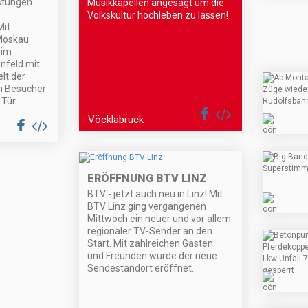
istungen
Musikkapellen angesagt um die
Volkskultur hochleben zu lassen!
Mit
 Moskau
 im
nfeld mit.
elt der
ch Besucher
 Tür
Vöcklabruck
ERÖFFNUNG BTV LINZ
BTV - jetzt auch neu in Linz! Mit
BTV Linz ging vergangenen
Mittwoch ein neuer und vor allem
regionaler TV-Sender an den
Start. Mit zahlreichen Gästen
und Freunden wurde der neue
Sendestandort eröffnet.