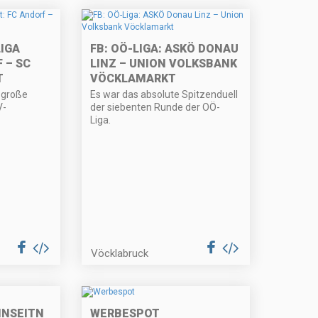
IGA
FB: OÖ-LIGA: ASKÖ DONAU
 – SC
LINZ – UNION VOLKSBANK
T
VÖCKLAMARKT
e große
Es war das absolute Spitzenduell
V-
der siebenten Runde der OÖ-
Liga.
Vöcklabruck
NNSEITN
WERBESPOT