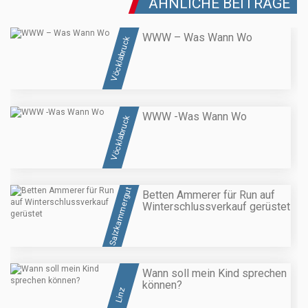
ÄHNLICHE BEITRÄGE
WWW – Was Wann Wo
Vöcklabruck
WWW -Was Wann Wo
Vöcklabruck
Salzkammergut
Betten Ammerer für Run auf
Winterschlussverkauf gerüstet
Wann soll mein Kind sprechen
können?
Linz