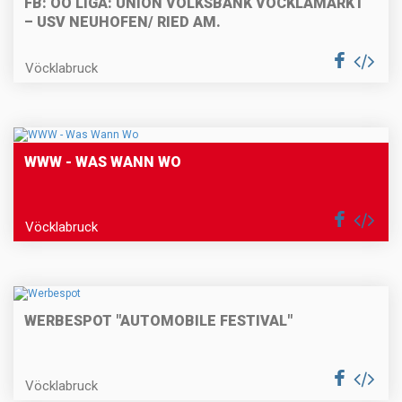
FB: OÖ LIGA: UNION VOLKSBANK VÖCKLAMARKT
– USV NEUHOFEN/ RIED AM.
Vöcklabruck
WWW - WAS WANN WO
Vöcklabruck
WERBESPOT "AUTOMOBILE FESTIVAL"
Vöcklabruck