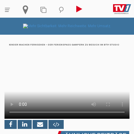
KINDER MACHEN FERNSEHEN – DER FERIENSPASS GAMPERN ZU BESUCH IM BTV-STUDIO