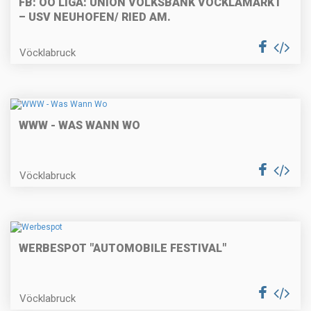
FB: OÖ LIGA: UNION VOLKSBANK VÖCKLAMARKT
– USV NEUHOFEN/ RIED AM.
Vöcklabruck
WWW - WAS WANN WO
Vöcklabruck
WERBESPOT "AUTOMOBILE FESTIVAL"
Vöcklabruck