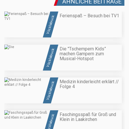
ÄHNLICHE BEITRÄGE
Ferienspaß – Besuch bei TV1
Vöcklabruck
Die "Tschempern Kids”
Vöcklabruck
machen Gampern zum
Musical-Hotspot
Medizin kinderleicht erklärt //
Vöcklabruck
Folge 4
Faschingsspaß für Groß und
Vöcklabruck
Klein in Laakirchen