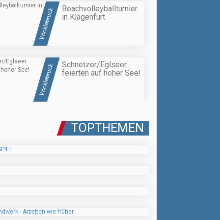
Beachvolleyballturnier
Vöcklabruck
in Klagenfurt
Schnetzer/Eglseer
Vöcklabruck
feierten auf hoher See!
TOPTHEMEN