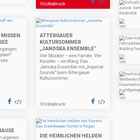
Vöcklabruck
 MISSEN
ATTERGAUER
SEE
KULTURSOMMER
„JANOSKA ENSEMBLE“
ergangen
plash“
Vier Musiker – eine Familie. Vier
rsee.
Künstler – ein Klang: Das
Janoska Ensemble mit „Imperial
Sounds“ beim Attergauer
Kultursommer.
Vöcklabruck
HAUSE
DIE HEIMLICHEN HELDEN
en eigenen