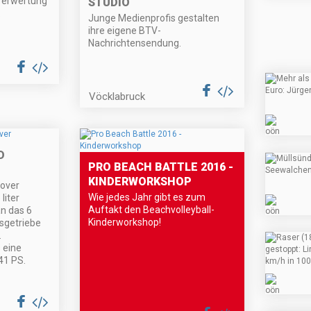
 Verwertung
TUDIO
.
Junge Medienprofis gestalten
ihre eigene BTV-
Nachrichtensendung.
Vöcklabruck
D
PRO BEACH BATTLE 2016 -
KINDERWORKSHOP
sover
Wie jedes Jahr gibt es zum
liter
Auftakt den Beachvolleyball-
n das 6
Kinderworkshop!
sgetriebe
.
 eine
41 PS.