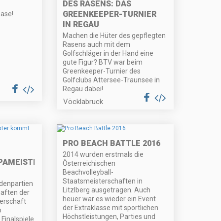
DES RASENS: DAS
z
GREENKEEPER-TURNIER
oase!
IN REGAU
Machen die Hüter des gepflegten
Rasens auch mit dem
Golfschläger in der Hand eine
gute Figur? BTV war beim
Greenkeeper-Turnier des
Golfclubs Attersee-Traunsee in
Regau dabei!
Vöcklabruck
PRO BEACH BATTLE 2016
2014 wurden erstmals die
PAMEISTER
Österreichischen
Beachvolleyball-
Staatsmeisterschaften in
denpartien
Litzlberg ausgetragen. Auch
aften der
heuer war es wieder ein Event
erschaft
der Extraklasse mit sportlichen
o
Höchstleistungen, Parties und
 Finalspiele