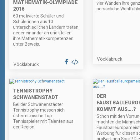
MATHEMATIK-OLYMPIADE
vier Wänden Ihre gan
2016
persönliche Wohlfühl
60 motivierte Schüler und
Schülerinnen aus 10
unterschiedlichen Ländern treten
gegeneinander an und stellen
ihre Mathematikkompetenzen
unter Beweis.
Vöcklabruck
Vöcklabruck
TENNISTROPHY
DER
SCHWANENSTADT
FAUSTBALLEURO
Bei der Schwanenstädter
KOMMT AUS….?
Tennistrophy messen sich
österreichische Top
Schon mit den Vorrun
Tennisspieler mit Talenten aus
machten die Mannsch
der Region.
Faustballeuropameist
Werbung für diesen s
großartigen Sport! Die