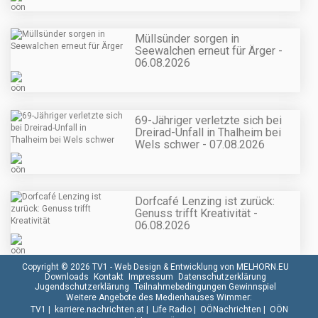
Müllsünder sorgen in
Seewalchen erneut für Ärger -
06.08.2026
69-Jähriger verletzte sich bei
Dreirad-Unfall in Thalheim bei
Wels schwer - 07.08.2026
Dorfcafé Lenzing ist zurück:
Genuss trifft Kreativität -
06.08.2026
Copyright © 2026 TV1 -
Web Design & Entwicklung von MELHORN.EU
Downloads
Kontakt
Impressum
Datenschutzerklärung
Jugendschutzerklärung
Teilnahmebedingungen Gewinnspiel
Weitere Angebote des Medienhauses Wimmer:
TV1
|
karriere.nachrichten.at
|
Life Radio
|
OÖNachrichten
|
OÖN