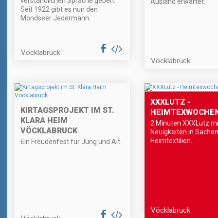
verständlichen Sprache geben.
Ausland erwartet.
Seit 1922 gibt es nun den
Mondseer Jedermann.
Vöcklabruck
Vöcklabruck
XXXLUTZ -
KIRTAGSPROJEKT IM ST.
HEIMTEXWOCHE
KLARA HEIM
2 Minuten XXXLutz mi
VÖCKLABRUCK
Neuigkeiten in Sache
Heimtextilien.
Ein Freudenfest für Jung und Alt.
Vöcklabruck