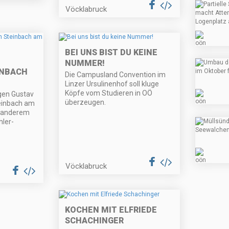
Vöcklabruck
BEI UNS BIST DU KEINE
NUMMER!
INBACH
Die Campusland Convention im
Linzer Ursulinenhof soll kluge
Köpfe vom Studieren in OÖ
gen Gustav
überzeugen.
teinbach am
r anderem
hler-
Vöcklabruck
KOCHEN MIT ELFRIEDE
SCHACHINGER