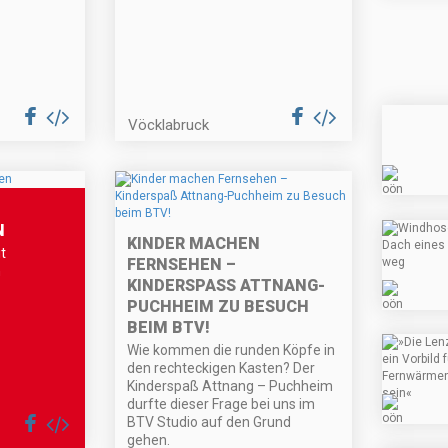
Vöcklabruck
N
KINDER MACHEN
t
FERNSEHEN –
n
KINDERSPASS ATTNANG-P
UCHHEIM ZU BESUCH B
EIM BTV!
Wie kommen die runden Köpfe in
den rechteckigen Kasten? Der
Kinderspaß Attnang – Puchheim
durfte dieser Frage bei uns im
BTV Studio auf den Grund
gehen.