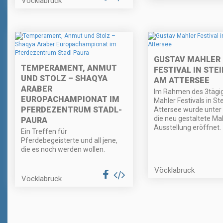
Vöcklabruck
GUSTAV MAHLER
TEMPERAMENT, ANMUT
FESTIVAL IN STE
UND STOLZ – SHAQYA
AM ATTERSEE
ARABER
Im Rahmen des 3tägi
EUROPACHAMPIONAT IM
Mahler Festivals in S
PFERDEZENTRUM STADL-
Attersee wurde unte
die neu gestaltete Ma
PAURA
Ausstellung eröffnet.
Ein Treffen für
Pferdebegeisterte und all jene,
die es noch werden wollen.
Vöcklabruck
Vöcklabruck