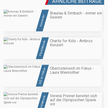
ÄHNLICHE BEITRÄGE
Braunau & Simbach - immer ein
Innviertel
Gewinn
Charity for Kids - Ambros
Vöcklabruck
Konzert
Oberösterreich im Fokus -
OÖ im Fokus
Laura Wienroither
Verena Preiner bereitet sich
Vöcklabruck
auf die Olympischen Spiele
vor.