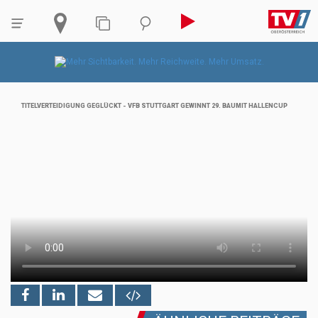
TITELVERTEIDIGUNG GEGLÜCKT - VFB STUTTGART GEWINNT 29. BAUMIT HALLENCUP