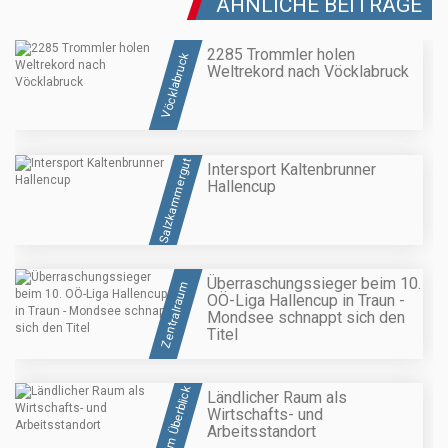
ÄHNLICHE BEITRÄGE
2285 Trommler holen
Vöcklabruck
Weltrekord nach Vöcklabruck
Salzkammergut
Intersport Kaltenbrunner
Hallencup
Überraschungssieger beim 10.
Zentralraum
OÖ-Liga Hallencup in Traun -
Mondsee schnappt sich den
Titel
OÖ im Überblick
Ländlicher Raum als
Wirtschafts- und
Arbeitsstandort