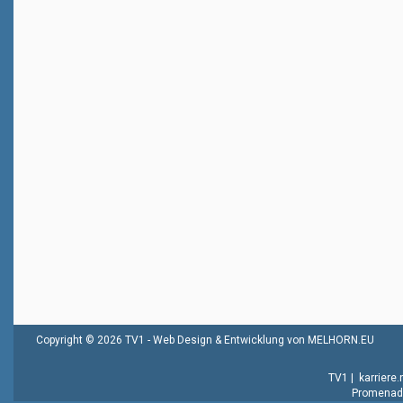
Copyright © 2026 TV1 -
Web Design & Entwicklung von MELHORN.EU
TV1
|
karriere
Promenade