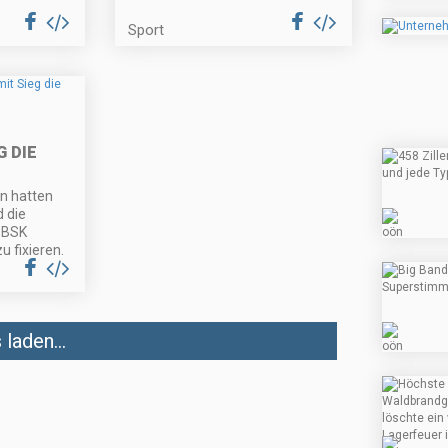
Sport
D
G DIE
on hatten
d die
e BSK
u fixieren.
laden...