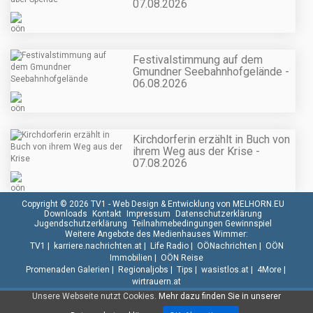
07.08.2026
Festivalstimmung auf dem
Gmundner Seebahnhofgelände -
06.08.2026
Kirchdorferin erzählt in Buch von
ihrem Weg aus der Krise -
07.08.2026
Copyright © 2026 TV1 -
Web Design & Entwicklung von MELHORN.EU
Downloads
Kontakt
Impressum
Datenschutzerklärung
Jugendschutzerklärung
Teilnahmebedingungen Gewinnspiel
Weitere Angebote des Medienhauses Wimmer:
TV1
|
karriere.nachrichten.at
|
Life Radio
|
OÖNachrichten
|
OÖN
Immobilien
|
OÖN Reise
Promenaden Galerien
|
Regionaljobs
|
Tips
|
wasistlos.at
|
4More
|
wirtrauern.at
Unsere Webseite nutzt Cookies.
Mehr dazu finden Sie in unserer