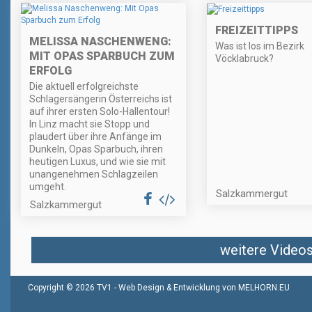
FREIZEITTIPPS
MELISSA NASCHENWENG:
Was ist los im Bezirk
MIT OPAS SPARBUCH ZUM
Vöcklabruck?
ERFOLG
Die aktuell erfolgreichste
Schlagersängerin Österreichs ist
auf ihrer ersten Solo-Hallentour!
In Linz macht sie Stopp und
plaudert über ihre Anfänge im
Dunkeln, Opas Sparbuch, ihren
heutigen Luxus, und wie sie mit
unangenehmen Schlagzeilen
umgeht.
Salzkammergut
Salzkammergut
weitere Videos 
Copyright © 2026 TV1 -
Web Design & Entwicklung von MELHORN.EU