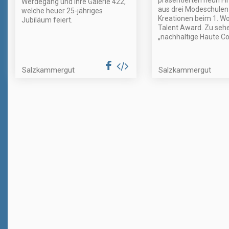
präsentierten neun Fin
Werdegang und ihre Galerie 422,
aus drei Modeschulen 
welche heuer 25-jähriges
Kreationen beim 1. W
Jubiläum feiert.
Talent Award. Zu seh
„nachhaltige Haute Co
Salzkammergut
Salzkammergut