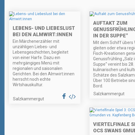
AUFTAKT ZUM
LEBENS- UND LIEBESLUST
GENUSSFRÜHLING
BEI DEN ALMWIRT:INNEN
IN DER SUPPE"
Ein Märchenerzähler mit
Mit dem Schiff übers
unzähligen Liebes- und
gleiten oder etwa reg
Lebensgeschichten, begleitet
Fisch-Kreationen geni
von einer Harfe. Dazu ein
Genussfrühling „Salz i
mehrgängiges Menü mit
Suppe“ vereint bis 28.
regionalen und saisonalen
kulinarischen und kult
Gerichten. Bei den Almwirt:innen
Schätze des Salzkam
herrscht noch echte
Über 100 Betriebe sin
Wirtshauskultur.
Bord.
Salzkammergut
Salzkammergut
VIERTELFINALE SP
OCS SWANS GMU