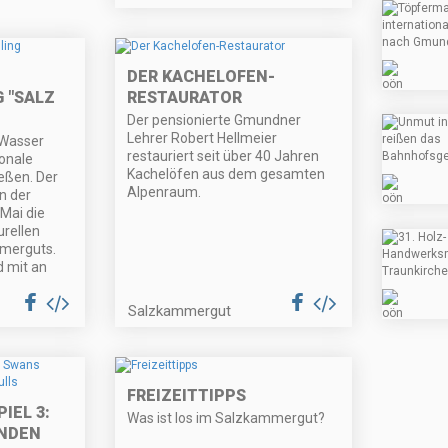
DER KACHELOFEN-
 "SALZ
RESTAURATOR
Der pensionierte Gmundner
Lehrer Robert Hellmeier
 Wasser
restauriert seit über 40 Jahren
ionale
Kachelöfen aus dem gesamten
eßen. Der
Alpenraum.
n der
 Mai die
urellen
merguts.
d mit an
Salzkammergut
FREIZEITTIPPS
IEL 3:
Was ist los im Salzkammergut?
NDEN