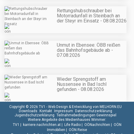
Rettungshubschrauber bei
Motorradunfall in Steinbach an
der Steyr im Einsatz - 08.08.2026
Unmut in Ebensee: ÖBB reißen
das Bahnhofsgebäude ab -
07.08.2026
Wieder Sprengstoff am
Nussensee in Bad Ischl
gefunden - 08.08.2026
Copyright © 2026 TV1 -
Web Design & Entwicklung von MELHORN.EU
Downloads
Kontakt
Impressum
Datenschutzerklärung
Jugendschutzerklärung
Teilnahmebedingungen Gewinnspiel
Weitere Angebote des Medienhauses Wimmer:
TV1
|
karriere.nachrichten.at
|
Life Radio
|
OÖNachrichten
|
OÖN
Immobilien
|
OÖN Reise