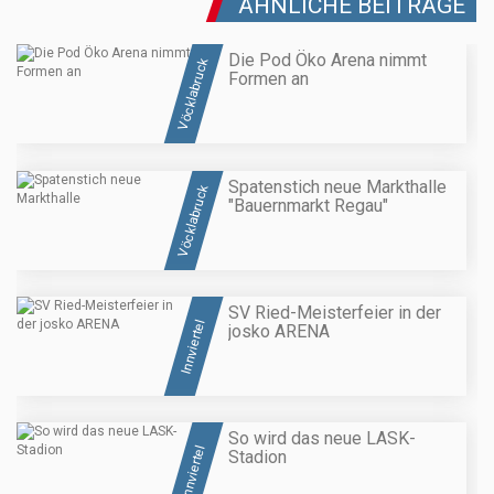
ÄHNLICHE BEITRÄGE
Die Pod Öko Arena nimmt
Vöcklabruck
Formen an
Spatenstich neue Markthalle
Vöcklabruck
"Bauernmarkt Regau"
SV Ried-Meisterfeier in der
Innviertel
josko ARENA
So wird das neue LASK-
Innviertel
Stadion