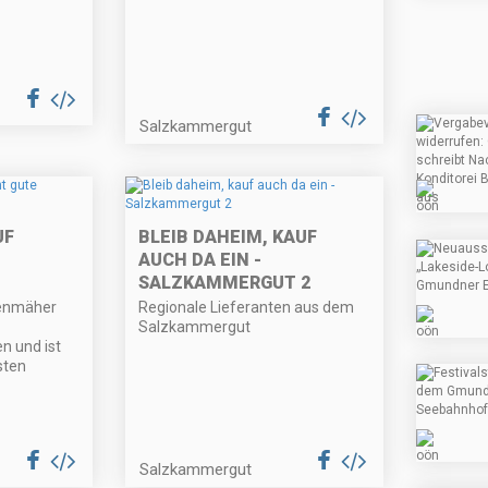
Salzkammergut
UF
BLEIB DAHEIM, KAUF
AUCH DA EIN -
SALZKAMMERGUT 2
senmäher
Regionale Lieferanten aus dem
Salzkammergut
n und ist
sten
Salzkammergut