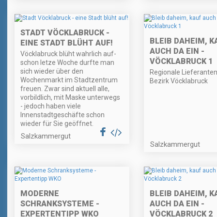
STADT VÖCKLABRUCK -
BLEIB DAHEIM, K
EINE STADT BLÜHT AUF!
AUCH DA EIN -
Vöcklabruck blüht wahrlich auf-
VÖCKLABRUCK 1
schon letze Woche durfte man
sich wieder über den
Regionale Lieferante
Wochenmarkt im Stadtzentrum
Bezirk Vöcklabruck
freuen. Zwar sind aktuell alle,
vorbildlich, mit Maske unterwegs
- jedoch haben viele
Innenstadtgeschäfte schon
wieder für Sie geöffnet.
Salzkammergut
Salzkammergut
MODERNE
BLEIB DAHEIM, K
SCHRANKSYSTEME -
AUCH DA EIN -
EXPERTENTIPP WKO
VÖCKLABRUCK 2