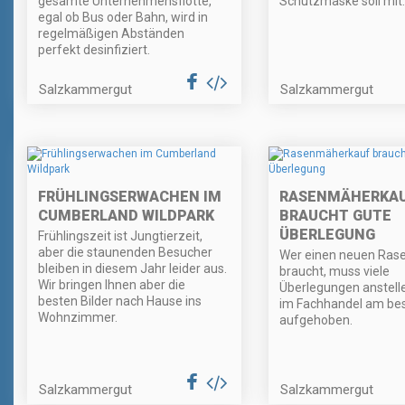
gesamte Unternehmensflotte,
Schutzmaske soll mit.
egal ob Bus oder Bahn, wird in
regelmäßigen Abständen
perfekt desinfiziert.
Salzkammergut
Salzkammergut
FRÜHLINGSERWACHEN IM
RASENMÄHERKA
CUMBERLAND WILDPARK
BRAUCHT GUTE
ÜBERLEGUNG
Frühlingszeit ist Jungtierzeit,
aber die staunenden Besucher
Wer einen neuen Ra
bleiben in diesem Jahr leider aus.
braucht, muss viele
Wir bringen Ihnen aber die
Überlegungen anstelle
besten Bilder nach Hause ins
im Fachhandel am be
Wohnzimmer.
aufgehoben.
Salzkammergut
Salzkammergut