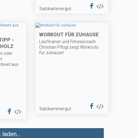
Salzkammergut
WORKOUT FÜR ZUHAUSE
IPP -
Lauftrainer und Fitnesscoach
 HOLZ
Christian Pflügl zeigt Workouts
für zuhause!
en oder
er
hbeet aus
Salzkammergut
laden...