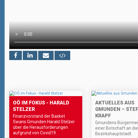
OÖ IM FOKUS - HARALD
AKTUELLES AUS
STELZER
GMUNDEN – STE
KRAPF
Finanzvorstand der Basket
Swans Gmunden Harald Stelzer
Gmundens Bürgermeis
über die Herausforderungen
einer Botschaft an die
aufgrund von Covid19.
Bezirkshauptstadt.