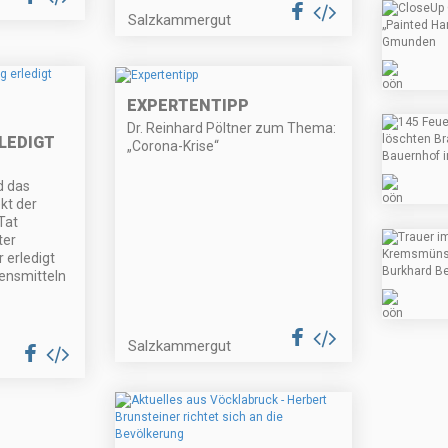
Salzkammergut
EXPERTENTIPP
Dr. Reinhard Pöltner zum Thema:
LEDIGT
„Corona-Krise“
d das
kt der
Tat
ter
 erledigt
ensmitteln
Salzkammergut