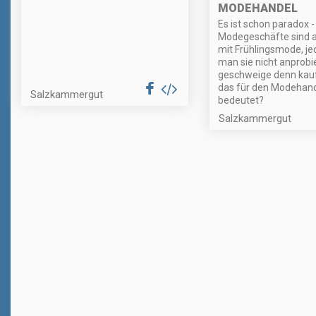
MODEHANDEL
Es ist schon paradox -
Modegeschäfte sind ak
mit Frühlingsmode, j
man sie nicht anprobi
geschweige denn kauf
das für den Modehand
Salzkammergut
bedeutet?
Salzkammergut