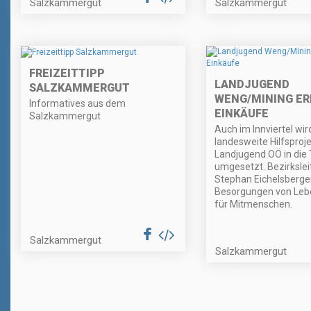
Salzkammergut
Salzkammergut
FREIZEITTIPP
LANDJUGEND
SALZKAMMERGUT
WENG/MINING ER
Informatives aus dem
EINKÄUFE
Salzkammergut
Auch im Innviertel wir
landesweite Hilfsproje
Landjugend OÖ in die 
umgesetzt. Bezirkslei
Stephan Eichelsberger
Besorgungen von Leb
für Mitmenschen.
Salzkammergut
Salzkammergut