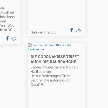
 die
tuell voll
edoch kann
eren
en... Was
el in OÖ
Salzkammergut
DIE CORONAKRISE TRIFFT
AUCH DIE BAUBRANCHE
Landesinnungsmeister Norbert
Hartl über die
Herausforderungen für die
Baubranche aufgrund von
Covid19.