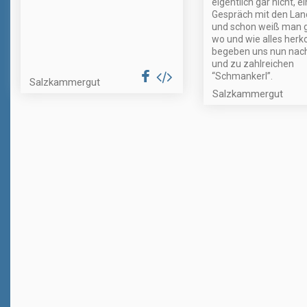
eigentlich gar nicht, e
Gespräch mit den Lan
und schon weiß man 
wo und wie alles herk
begeben uns nun nach
und zu zahlreichen
“Schmankerl”.
Salzkammergut
Salzkammergut