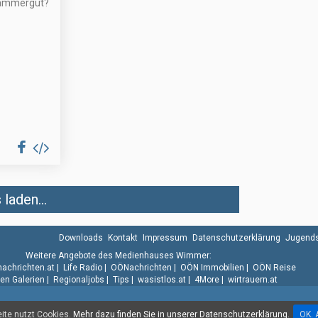
kammergut?
laden...
Downloads
Kontakt
Impressum
Datenschutzerklärung
Jugends
Weitere Angebote des Medienhauses Wimmer:
.nachrichten.at
|
Life Radio
|
OÖNachrichten
|
OÖN Immobilien
|
OÖN Reise
n Galerien
|
Regionaljobs
|
Tips
|
wasistlos.at
|
4More
|
wirtrauern.at
te nutzt Cookies.
Mehr dazu finden Sie in unserer Datenschutzerklärung.
OK. 