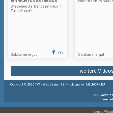
EINRICHTUNGSTRENDS
Was tut sich im Salz
Wie sehen die Trends im Haus in
Zukunft aus?
Salzkammergut
Salzkammergut
weitere Videos 
Copyright © 2026 TV1 -
Web Design & Entwicklung von MELHORN.EU
TV1
|
karriere
Promenade
Unsere Websei