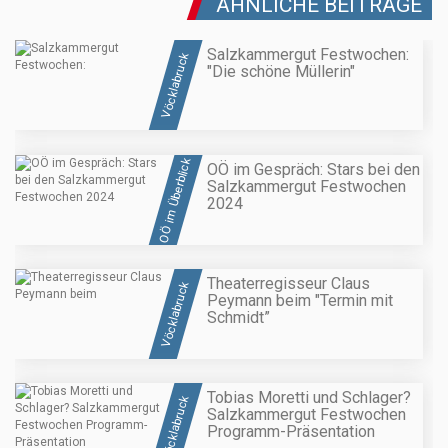
ÄHNLICHE BEITRÄGE
Salzkammergut Festwochen:
Vöcklabruck
"Die schöne Müllerin"
OÖ im Überblick
OÖ im Gespräch: Stars bei den
Salzkammergut Festwochen
2024
Theaterregisseur Claus
Vöcklabruck
Peymann beim "Termin mit
Schmidt”
Tobias Moretti und Schlager?
Vöcklabruck
Salzkammergut Festwochen
Programm-Präsentation