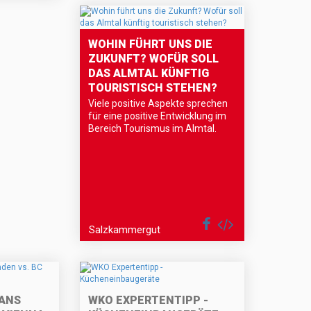
WOHIN FÜHRT UNS DIE
ZUKUNFT? WOFÜR SOLL
DAS ALMTAL KÜNFTIG
TOURISTISCH STEHEN?
Viele positive Aspekte sprechen
für eine positive Entwicklung im
Bereich Tourismus im Almtal.
Salzkammergut
ANS
WKO EXPERTENTIPP -