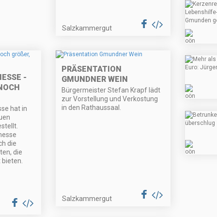
Salzkammergut
PRÄSENTATION
ESSE -
GMUNDNER WEIN
OCH B
Bürgermeister Stefan Krapf lädt
zur Vorstellung und Verkostung
in den Rathaussaal.
se hat in
uen
tellt.
smesse
ch die
ten, die
 bieten.
Salzkammergut