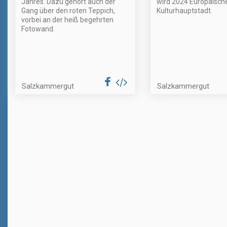
Jahres. Dazu gehört auch der
wird 2024 Europäisch
Gang über den roten Teppich,
Kulturhauptstadt.
vorbei an der heiß begehrten
Fotowand.
Salzkammergut
Salzkammergut