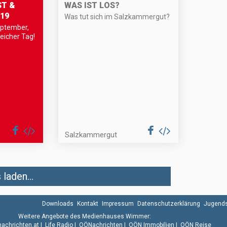
T &
WAS IST LOS?
19
Was tut sich im Salzkammergut?
eptember,
eicher Tag!
Salzkammergut
laden...
Downloads
Kontakt
Impressum
Datenschutzerklärung
Jugends
Weitere Angebote des Medienhauses Wimmer:
.nachrichten.at
|
Life Radio
|
OÖNachrichten
|
OÖN Immobilien
|
OÖN Reise