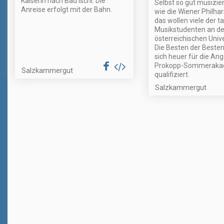
Kaiserin nach Bad Ischl. Die
Selbst so gut musizi
Anreise erfolgt mit der Bahn.
wie die Wiener Philha
das wollen viele der t
Musikstudenten an d
österreichischen Unive
Die Besten der Beste
sich heuer für die Ang
Prokopp-Sommeraka
Salzkammergut
qualifiziert.
Salzkammergut