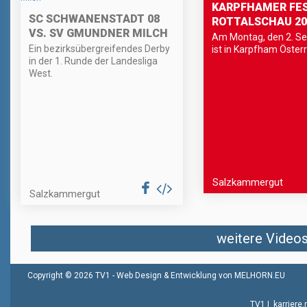
KARPFHAMER FES
SC SCHWANENSTADT 08
ROTTALSCHAU 20
VS. SV GMUNDNER MILCH
Am Montag, den 2. S
Ein bezirksübergreifendes Derby
ist in Karpfham Österr
in der 1. Runde der Landesliga
West.
Salzkammergut
Salzkammergut
weitere Videos 
Copyright © 2026 TV1 -
Web Design & Entwicklung von MELHORN.EU
TV1
|
karriere