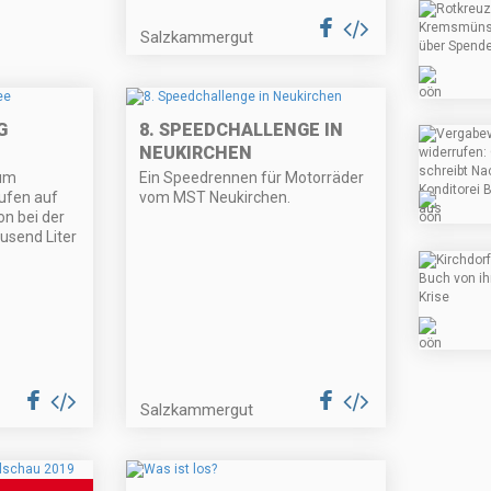
Salzkammergut
G
8. SPEEDCHALLENGE IN
NEUKIRCHEN
zum
Ein Speedrennen für Motorräder
aufen auf
vom MST Neukirchen.
n bei der
usend Liter
Salzkammergut