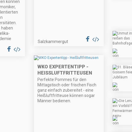
eren können
rmoniker,
alentierten
en
rsitäten.
n haben
elika-
demie
Salzkammergut
WKO EXPERTENTIPP -
HEISSLUFTFRITTEUSEN
Perfekte Pommes für den
Mittagstisch oder frischen Fisch
ganz einfach zubereitet - eine
Heißluftfritteuse können sogar
Männer bedienen.