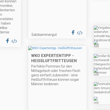
eren können
rmoniker,
alentierten
en
rsitäten.
n haben
elika-
demie
Salzkammergut
WKO EXPERTENTIPP -
HEISSLUFTFRITTEUSEN
Perfekte Pommes für den
Mittagstisch oder frischen Fisch
ganz einfach zubereitet - eine
Heißluftfritteuse können sogar
Männer bedienen.