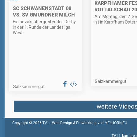
KARPFHAMER FES
SC SCHWANENSTADT 08
ROTTALSCHAU 20
VS. SV GMUNDNER MILCH
Am Montag, den 2. S
Ein bezirksübergreifendes Derby
ist in Karpfham Österr
in der 1. Runde der Landesliga
West.
Salzkammergut
Salzkammergut
weitere Videos 
Copyright © 2026 TV1 -
Web Design & Entwicklung von MELHORN.EU
TV1
|
karriere