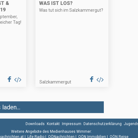
T &
WAS IST LOS?
19
Was tut sich im Salzkammergut?
eptember,
eicher Tag!
Salzkammergut
laden...
Downloads
Kontakt
Impressum
Datenschutzerklärung
Jugends
Weitere Angebote des Medienhauses Wimmer:
.nachrichten.at
|
Life Radio
|
OÖNachrichten
|
OÖN Immobilien
|
OÖN Reise