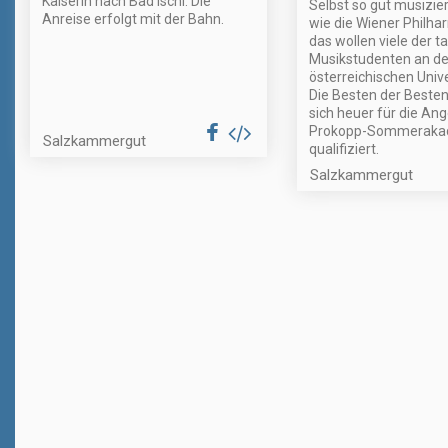
Kaiserin nach Bad Ischl. Die
Selbst so gut musizi
Anreise erfolgt mit der Bahn.
wie die Wiener Philha
das wollen viele der t
Musikstudenten an d
österreichischen Unive
Die Besten der Beste
sich heuer für die Ang
Prokopp-Sommeraka
Salzkammergut
qualifiziert.
Salzkammergut