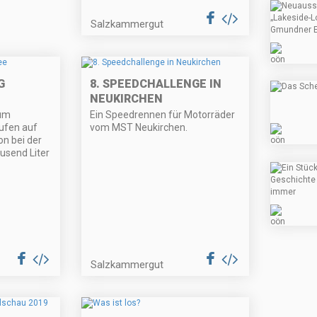
Salzkammergut
G
8. SPEEDCHALLENGE IN
NEUKIRCHEN
zum
Ein Speedrennen für Motorräder
aufen auf
vom MST Neukirchen.
n bei der
usend Liter
Salzkammergut