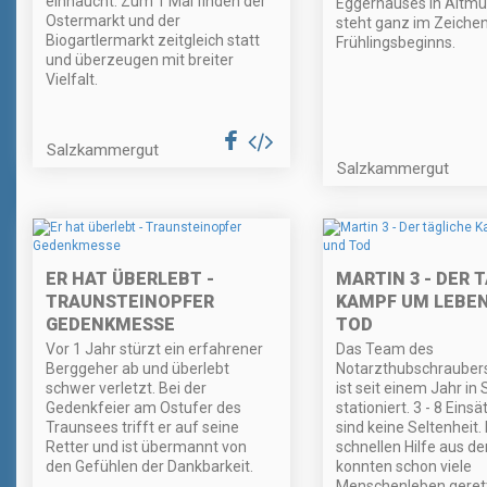
einhaucht. Zum 1 Mal finden der
Eggerhauses in Altmü
Ostermarkt und der
steht ganz im Zeiche
Biogartlermarkt zeitgleich statt
Frühlingsbeginns.
und überzeugen mit breiter
Vielfalt.
Salzkammergut
Salzkammergut
ER HAT ÜBERLEBT -
MARTIN 3 - DER 
TRAUNSTEINOPFER
KAMPF UM LEBE
GEDENKMESSE
TOD
Vor 1 Jahr stürzt ein erfahrener
Das Team des
Berggeher ab und überlebt
Notarzthubschraubers
schwer verletzt. Bei der
ist seit einem Jahr in
Gedenkfeier am Ostufer des
stationiert. 3 - 8 Ein
Traunsees trifft er auf seine
sind keine Seltenheit.
Retter und ist übermannt von
schnellen Hilfe aus de
den Gefühlen der Dankbarkeit.
konnten schon viele
Menschenleben geret