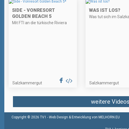
SIDE - VONRESORT
WAS IST LOS?
GOLDEN BEACH 5
Was tut sich im Salz
Mit FTI an die türkische Riviera
Salzkammergut
Salzkammergut
weitere Videos 
Copyright © 2026 TV1 -
Web Design & Entwicklung von MELHORN.EU