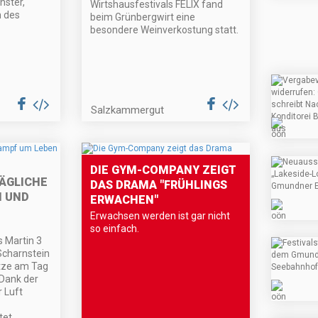
nster,
Wirtshausfestivals FELIX fand
n des
beim Grünbergwirt eine
besondere Weinverkostung statt.
Salzkammergut
DIE GYM-COMPANY ZEIGT
TÄGLICHE
DAS DRAMA "FRÜHLINGS
N UND
ERWACHEN"
Erwachsen werden ist gar nicht
so einfach.
 Martin 3
 Scharnstein
sätze am Tag
 Dank der
r Luft
tet