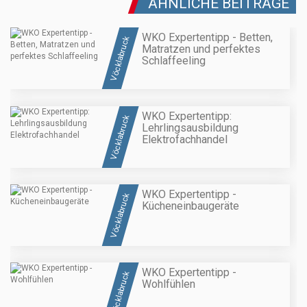
ÄHNLICHE BEITRÄGE
WKO Expertentipp - Betten,
Vöcklabruck
Matratzen und perfektes
Schlaffeeling
WKO Expertentipp:
Vöcklabruck
Lehrlingsausbildung
Elektrofachhandel
WKO Expertentipp -
Vöcklabruck
Kücheneinbaugeräte
WKO Expertentipp -
Vöcklabruck
Wohlfühlen