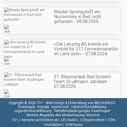
Wieder Sprengstoff am
Nussensee in Bad Ischl
gefunden - 08.08.2026
»Die Lenzing AG könnte ein
Vorbild für 317 Fernwärmenetze
im Land sein« - 07.08.2026
31. Bläserurlaub Bad Goisern
feiert 30-jähriges Jubiläum -
07.08.2026
Copyright © 2026 TV1 -
Web Design & Entwicklung von MELHORN.EU
Downloads
Kontakt
Impressum
Datenschutzerklärung
Jugendschutzerklärung
Teilnahmebedingungen Gewinnspiel
Weitere Angebote des Medienhauses Wimmer:
TV1
|
karriere.nachrichten.at
|
Life Radio
|
OÖNachrichten
|
OÖN
Immobilien
|
OÖN Reise