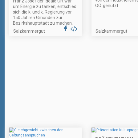
von der Industriellenv
Franz Josef der ideale Ort war
OÖ. genutzt.
um Energie zu tanken, entschied
sich die k. und k. Regierung vor
150 Jahren Gmunden zur
Bezirkshauptstadt zu machen.
Salzkammergut
Salzkammergut