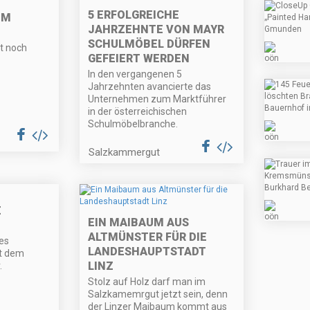
5 ERFOLGREICHE
MM
JAHRZEHNTE VON MAYR
SCHULMÖBEL DÜRFEN
rt noch
GEFEIERT WERDEN
In den vergangenen 5
Jahrzehnten avancierte das
Unternehmen zum Marktführer
in der österreichischen
Schulmöbelbranche.
Salzkammergut
E
EIN MAIBAUM AUS
ALTMÜNSTER FÜR DIE
des
LANDESHAUPTSTADT
t dem
LINZ
.
Stolz auf Holz darf man im
Salzkamemrgut jetzt sein, denn
der Linzer Maibaum kommt aus