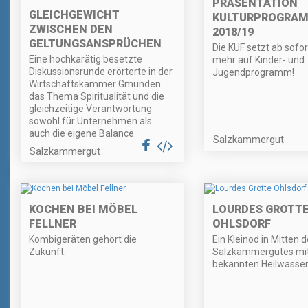
PRÄSENTATION
GLEICHGEWICHT
KULTURPROGRA
ZWISCHEN DEN
2018/19
GELTUNGSANSPRÜCHEN
Die KUF setzt ab sofo
Eine hochkarätig besetzte
mehr auf Kinder- und
Diskussionsrunde erörterte in der
Jugendprogramm!
Wirtschaftskammer Gmunden
das Thema Spiritualität und die
gleichzeitige Verantwortung
sowohl für Unternehmen als
auch die eigene Balance.
Salzkammergut
Salzkammergut
KOCHEN BEI MÖBEL
LOURDES GROTT
FELLNER
OHLSDORF
Kombigeräten gehört die
Ein Kleinod in Mitten 
Zukunft.
Salzkammergutes mi
bekannten Heilwasser