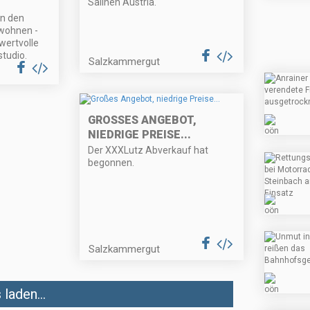
Salinen Austria.
in den
wohnen -
 wertvolle
tudio.
Salzkammergut
GROSSES ANGEBOT, N
IEDRIGE PREISE...
Der XXXLutz Abverkauf hat
begonnen.
Salzkammergut
laden...