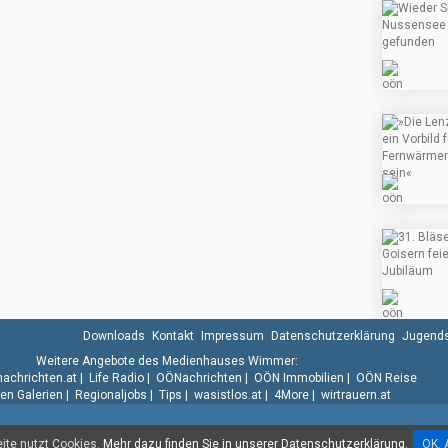
Downloads
Kontakt
Impressum
Datenschutzerklärung
Jugends
Weitere Angebote des Medienhauses Wimmer:
.nachrichten.at
|
Life Radio
|
OÖNachrichten
|
OÖN Immobilien
|
OÖN Reise
n Galerien
|
Regionaljobs
|
Tips
|
wasistlos.at
|
4More
|
wirtrauern.at
te nutzt Cookies.
Mehr dazu finden Sie in unserer Datenschutzerklärung.
OK. 