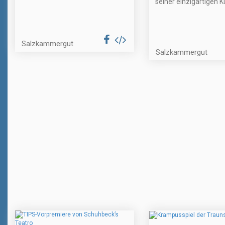
seiner einzigartigen Ku
Salzkammergut
Salzkammergut