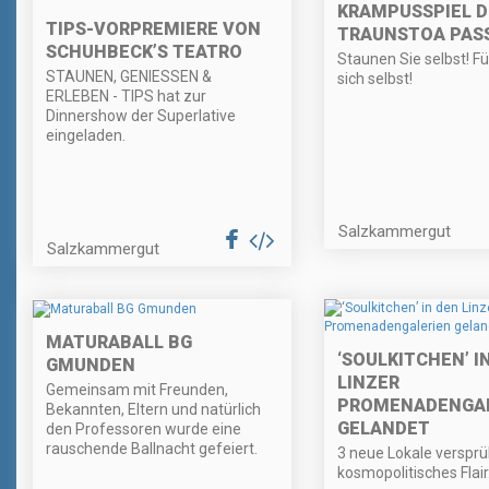
KRAMPUSSPIEL D
TIPS-VORPREMIERE VON
TRAUNSTOA PAS
SCHUHBECK’S TEATRO
Staunen Sie selbst! F
STAUNEN, GENIESSEN &
sich selbst!
ERLEBEN - TIPS hat zur
Dinnershow der Superlative
eingeladen.
Salzkammergut
Salzkammergut
MATURABALL BG
‘SOULKITCHEN’ I
GMUNDEN
LINZER
Gemeinsam mit Freunden,
PROMENADENGAL
Bekannten, Eltern und natürlich
GELANDET
den Professoren wurde eine
rauschende Ballnacht gefeiert.
3 neue Lokale verspr
kosmopolitisches Flair