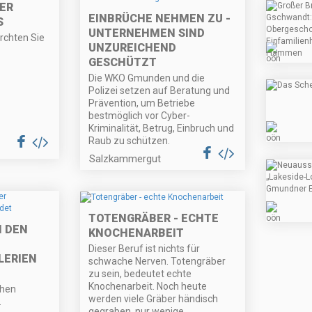
ER
EINBRÜCHE NEHMEN ZU -
S
UNTERNEHMEN SIND
ürchten Sie
UNZUREICHEND
GESCHÜTZT
Die WKO Gmunden und die
Polizei setzen auf Beratung und
Prävention, um Betriebe
bestmöglich vor Cyber-
Kriminalität, Betrug, Einbruch und
Raub zu schützen.
Salzkammergut
TOTENGRÄBER - ECHTE
N DEN
KNOCHENARBEIT
Dieser Beruf ist nichts für
ERIEN
schwache Nerven. Totengräber
zu sein, bedeutet echte
Knochenarbeit. Noch heute
ühen
werden viele Gräber händisch
.
gegraben, nur wenige