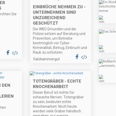
ER
EINBRÜCHE NEHMEN ZU -
S
UNTERNEHMEN SIND
ürchten Sie
UNZUREICHEND
GESCHÜTZT
Die WKO Gmunden und die
Polizei setzen auf Beratung und
Prävention, um Betriebe
bestmöglich vor Cyber-
Kriminalität, Betrug, Einbruch und
Raub zu schützen.
Salzkammergut
TOTENGRÄBER - ECHTE
N DEN
KNOCHENARBEIT
Dieser Beruf ist nichts für
ERIEN
schwache Nerven. Totengräber
zu sein, bedeutet echte
Knochenarbeit. Noch heute
ühen
werden viele Gräber händisch
.
gegraben, nur wenige