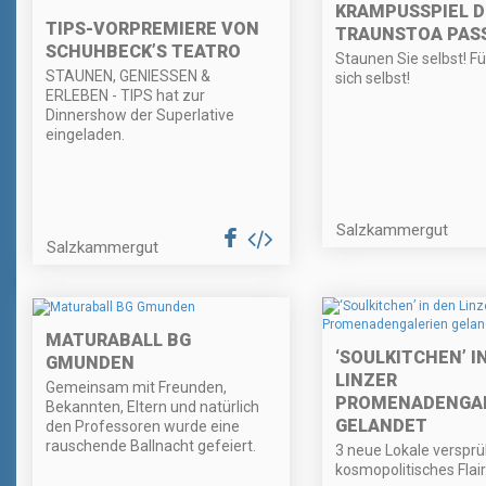
KRAMPUSSPIEL D
TIPS-VORPREMIERE VON
TRAUNSTOA PAS
SCHUHBECK’S TEATRO
Staunen Sie selbst! F
STAUNEN, GENIESSEN &
sich selbst!
ERLEBEN - TIPS hat zur
Dinnershow der Superlative
eingeladen.
Salzkammergut
Salzkammergut
MATURABALL BG
‘SOULKITCHEN’ I
GMUNDEN
LINZER
Gemeinsam mit Freunden,
PROMENADENGAL
Bekannten, Eltern und natürlich
GELANDET
den Professoren wurde eine
rauschende Ballnacht gefeiert.
3 neue Lokale verspr
kosmopolitisches Flair