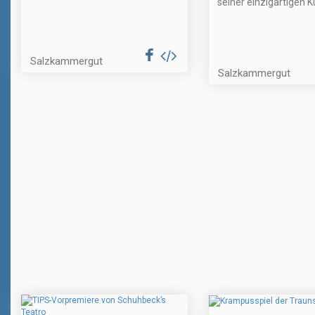
seiner einzigartigen Ku
Salzkammergut
Salzkammergut