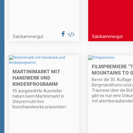
Salzkammergut
Salzkammergut
FILMPREMIERE "7
MARTINIMARKT MIT
MOUNTAINS TO G
HANDWERK UND
Bevor die 30. Auflage
KINDERPROGRAMM
Bergmarathons rund 
Traunsee über die Bü
95 ausgewählte Aussteller
gibt es nun eine Dok
haben beim Martinimarkt in
mit atemberaubenden 
Steyrermühl ihre
Kunsthandwerke präsentiert.