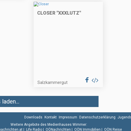
CLOSER "XXXLUTZ"
Salzkammergut
laden...
Downloads
Kontakt
Impressum
Datenschutzerklärung
Jugends
Weitere Angebote des Medienhauses Wimmer:
.nachrichten.at
|
Life Radio
|
OÖNachrichten
|
OÖN Immobilien
|
OÖN Reise