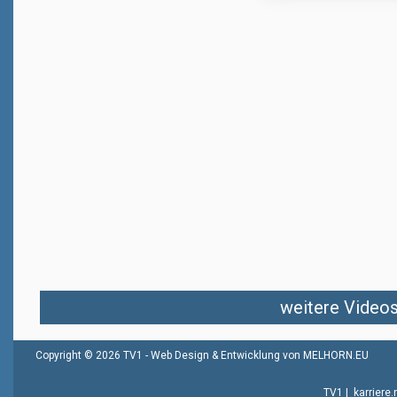
weitere Videos 
Copyright © 2026 TV1 -
Web Design & Entwicklung von MELHORN.EU
TV1
|
karriere