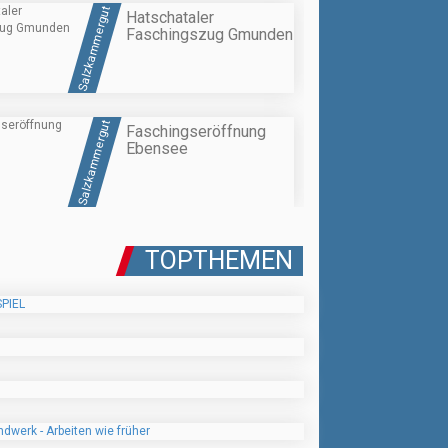
Salzkammergut
Hatschataler
Faschingszug Gmunden
Salzkammergut
Faschingseröffnung
Ebensee
TOPTHEMEN