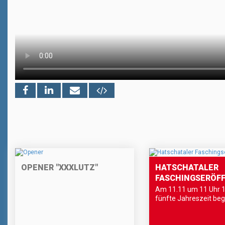
OPENER "XXXLUTZ"
HATSCHATALER
FASCHINGSERÖF
Am 11.11 um 11 Uhr 1
fünfte Jahreszeit beg