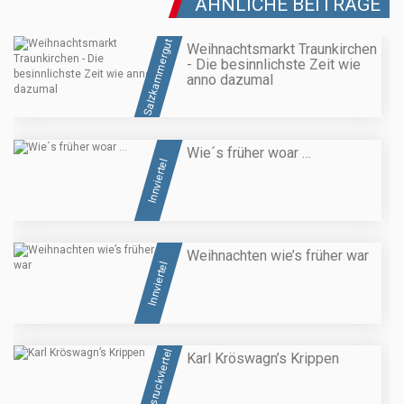
ÄHNLICHE BEITRÄGE
Salzkammergut
Weihnachtsmarkt Traunkirchen
- Die besinnlichste Zeit wie
anno dazumal
Wie´s früher woar …
Innviertel
Weihnachten wie’s früher war
Innviertel
Hausruckviertel
Karl Kröswagn’s Krippen