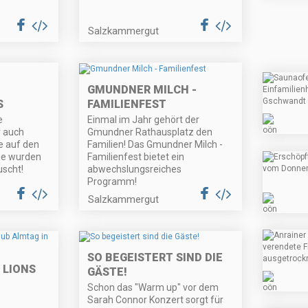
Salzkammergut
GMUNDNER MILCH -
S
FAMILIENFEST
e
Einmal im Jahr gehört der
r auch
Gmundner Rathausplatz den
e auf den
Familien! Das Gmundner Milch -
ie wurden
Familienfest bietet ein
uscht!
abwechslungsreiches
Programm!
Salzkammergut
SO BEGEISTERT SIND DIE
 LIONS
GÄSTE!
Schon das "Warm up" vor dem
Sarah Connor Konzert sorgt für