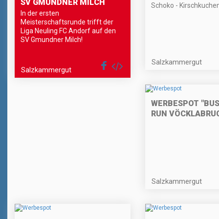
SV GMUNDNER MILCH
Schoko - Kirschkuche
In der ersten
Meisterschaftsrunde trifft der
Liga Neuling FC Andorf auf den
SV Gmundner Milch!
Salzkammergut
Salzkammergut
WERBESPOT "BUS
RUN VÖCKLABRU
Salzkammergut