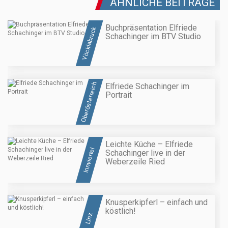
ÄHNLICHE BEITRÄGE
Buchpräsentation Elfriede
Vöcklabruck
Schachinger im BTV Studio
Oberösterreich
Elfriede Schachinger im
Portrait
Leichte Küche – Elfriede
Innviertel
Schachinger live in der
Weberzeile Ried
Knusperkipferl – einfach und
köstlich!
Linz