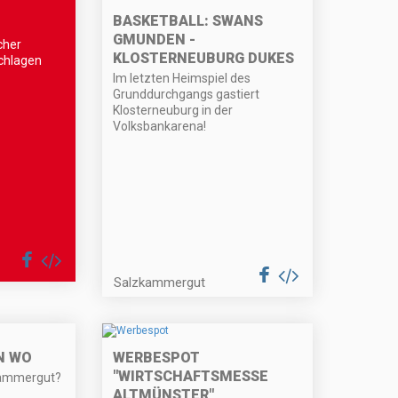
BASKETBALL: SWANS
GMUNDEN -
cher
KLOSTERNEUBURG DUKES
chlagen
Im letzten Heimspiel des
Grunddurchgangs gastiert
Klosterneuburg in der
Volksbankarena!
Salzkammergut
N WO
WERBESPOT
"WIRTSCHAFTSMESSE
kammergut?
ALTMÜNSTER"