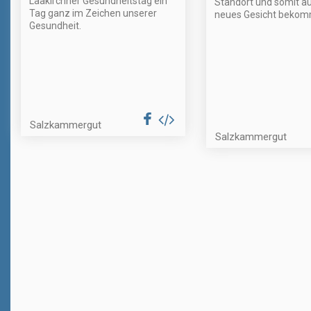
Laakirchner Gesundheitstag ein
Standort und somit au
Tag ganz im Zeichen unserer
neues Gesicht bekom
Gesundheit.
Salzkammergut
Salzkammergut