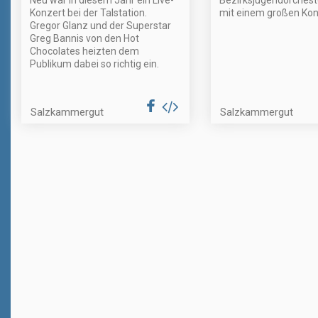
Neu war in diesem Jahr ein Live-
Bezirksjugendorcheste
Konzert bei der Talstation.
mit einem großen Kon
Gregor Glanz und der Superstar
Greg Bannis von den Hot
Chocolates heizten dem
Publikum dabei so richtig ein.
Salzkammergut
Salzkammergut