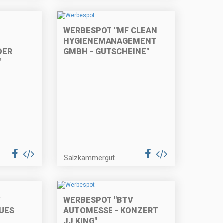
WERBESPOT "MF CLEAN
HYGIENEMANAGEMENT
DER
GMBH - GUTSCHEINE"
"
Salzkammergut
V
WERBESPOT "BTV
UES
AUTOMESSE - KONZERT
JJ KING"