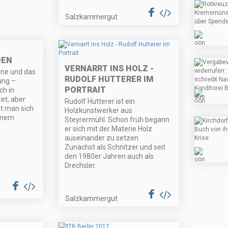
Salzkammergut
DEN
VERNARRT INS HOLZ -
eine und das
RUDOLF HUTTERER IM
ung –
PORTRAIT
ch in
et, aber
Rudolf Hutterer ist ein
t man sich
Holzkunstwerker aus
nern
Steyrermühl. Schon früh begann
er sich mit der Materie Holz
auseinander zu setzen.
Zunächst als Schnitzer und seit
den 1980er Jahren auch als
Drechsler.
Salzkammergut