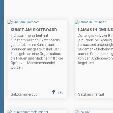
KUNST AM SKATBOARD
LAMAS IN GMUN
In Zusammenarbeit mit
Zotteliges Fell, vier B
Künstlern wurden Skateboards
„Spucken“ bei Abneig
gestaltet, die im Kunst:raum
Lamas sind ursprüngli
Gmunden ausgestellt sind. Der
Südamerika beheimat
Erlös geht an eine Organisation,
auch in Gmunden zeig
die Frauen und Mädchen hilft, die
von den Andenbewoh
Opfer von Menschenhandel
begeistert.
wurden.
Salzkammergut
Salzkammergut