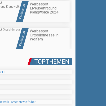
Werbespot
Vöcklabruck
Liveübertragung
Klangwolke 2024
Werbespot
Vöcklabruck
Ortsbildmesse in
Wolfern
TOPTHEMEN