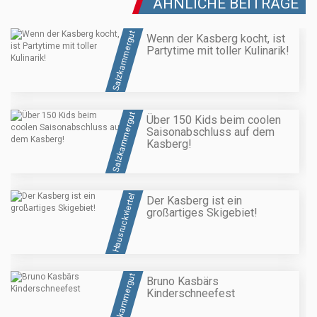
ÄHNLICHE BEITRÄGE
Salzkammergut
Wenn der Kasberg kocht, ist
Partytime mit toller Kulinarik!
Salzkammergut
Über 150 Kids beim coolen
Saisonabschluss auf dem
Kasberg!
Hausruckviertel
Der Kasberg ist ein
großartiges Skigebiet!
Salzkammergut
Bruno Kasbärs
Kinderschneefest