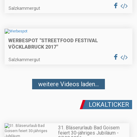
Salzkammergut
WERBESPOT "STREETFOOD FESTIVAL
VÖCKLABRUCK 2017"
Salzkammergut
weitere Videos laden...
LOKALTICKER
31. Bläserurlaub Bad Goisern
feiert 30-jähriges Jubiläum -