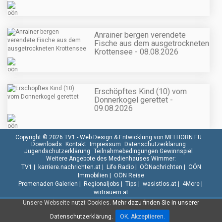
Anrainer bergen verendete
Fische aus dem ausgetrockneten
Krottensee - 08.08.2026
Erschöpftes Kind (10) vom
Donnerkogel gerettet -
09.08.2026
Copyright © 2026 TV1 -
Web Design & Entwicklung von MELHORN.EU
Downloads
Kontakt
Impressum
Datenschutzerklärung
Jugendschutzerklärung
Teilnahmebedingungen Gewinnspiel
Weitere Angebote des Medienhauses Wimmer:
TV1
|
karriere.nachrichten.at
|
Life Radio
|
OÖNachrichten
|
OÖN
Immobilien
|
OÖN Reise
Promenaden Galerien
|
Regionaljobs
|
Tips
|
wasistlos.at
|
4More
|
wirtrauern.at
Unsere Webseite nutzt Cookies.
Mehr dazu finden Sie in unserer
Datenschutzerklärung.
OK. Akzeptieren.