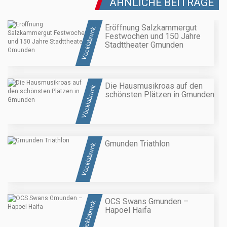
ÄHNLICHE BEITRÄGE
Eröffnung Salzkammergut
Vöcklabruck
Festwochen und 150 Jahre
Stadttheater Gmunden
Die Hausmusikroas auf den
Vöcklabruck
schönsten Plätzen in Gmunden
Gmunden Triathlon
Vöcklabruck
OCS Swans Gmunden –
Vöcklabruck
Hapoel Haifa