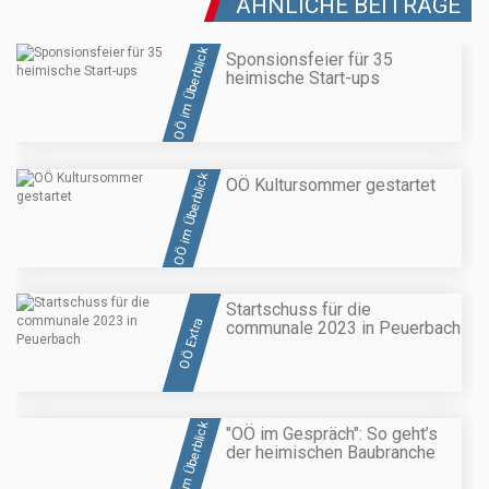
ÄHNLICHE BEITRÄGE
OÖ im Überblick
Sponsionsfeier für 35
heimische Start-ups
OÖ im Überblick
OÖ Kultursommer gestartet
Startschuss für die
OÖ Extra
communale 2023 in Peuerbach
OÖ im Überblick
"OÖ im Gespräch": So geht’s
der heimischen Baubranche