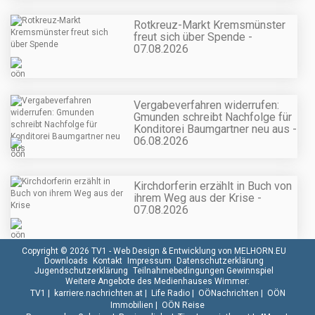
Rotkreuz-Markt Kremsmünster
freut sich über Spende -
07.08.2026
Vergabeverfahren widerrufen:
Gmunden schreibt Nachfolge für
Konditorei Baumgartner neu aus -
06.08.2026
Kirchdorferin erzählt in Buch von
ihrem Weg aus der Krise -
07.08.2026
Copyright © 2026 TV1 -
Web Design & Entwicklung von MELHORN.EU
Downloads
Kontakt
Impressum
Datenschutzerklärung
Jugendschutzerklärung
Teilnahmebedingungen Gewinnspiel
Weitere Angebote des Medienhauses Wimmer:
TV1
|
karriere.nachrichten.at
|
Life Radio
|
OÖNachrichten
|
OÖN
Immobilien
|
OÖN Reise