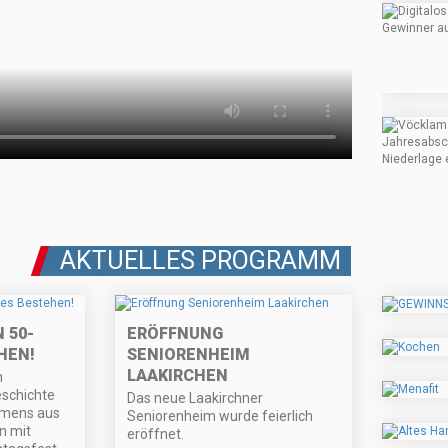
AKTUELLES PROGRAMM
 50-
ERÖFFNUNG
HEN!
SENIORENHEIM
LAAKIRCHEN
n
schichte
Das neue Laakirchner
hmens aus
Seniorenheim wurde feierlich
n mit
eröffnet.