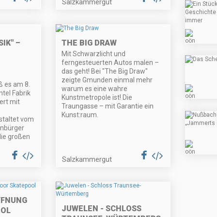
Salzkammergut
IK" –
THE BIG DRAW
Mit Schwarzlicht und
ferngesteuerten Autos malen –
das geht! Bei "The Big Draw"
zeigte Gmunden einmal mehr
eß es am 8.
warum es eine wahre
tel Fabrik
Kunstmetropole ist! Die
ert mit
Traungasse – mit Garantie ein
Kunst:raum.
staltet vom
enbürger
die großen
Salzkammergut
FFNUNG
JUWELEN - SCHLOSS
OOL