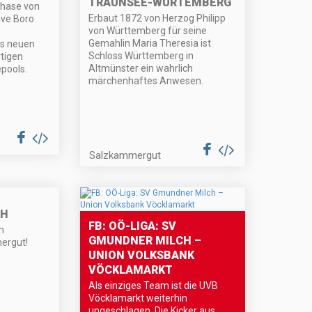
TRAUNSEE-WÜRTEMBERG
phase von
Erbaut 1872 von Herzog Philipp
ive Boro
von Württemberg für seine
Gemahlin Maria Theresia ist
es neuen
Schloss Württemberg in
rtigen
Altmünster ein wahrlich
pools.
märchenhaftes Anwesen.
Salzkammergut
SH
FB: OÖ-LIGA: SV
m
GMUNDNER MILCH –
ergut!
UNION VOLKSBANK
VÖCKLAMARKT
Als einziges Team ist die UVB
Vöcklamarkt weiterhin
ungeschlagen. Die Kicker aus