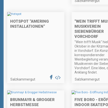
Salzkammergut
"WEIN TRIFFT MUS
HOTSPOT "AMERING
MUSIKVEREIN
INSTALLATIONEN"
SIEBENBÜRGER
VORCHDORF
"Wein trifft Musik" hi
Oktober in der Kitzman
in Vorchdorf. Ein Konz
korrespondierender
Weinbegleitung veran
Musikverein der Sieb
Vorchdorf. Eine Idee, 
Anklang findet.
Salzkammergut
Salzkammergut
BRUNMAYR & GROGGER
FIVE BORO - ERÖ
HERBSTMESSE
INDOOR SKATEP