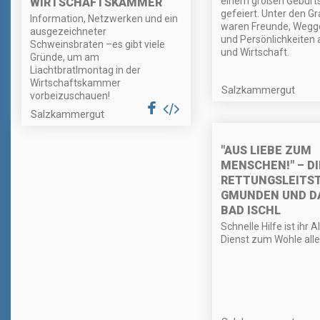
einem großen Geburt
WIRTSCHAFTSKAMMER
gefeiert. Unter den G
Information, Netzwerken und ein
waren Freunde, Wegg
ausgezeichneter
und Persönlichkeiten a
Schweinsbraten –es gibt viele
und Wirtschaft.
Gründe, um am
Liachtbratlmontag in der
Wirtschaftskammer
Salzkammergut
vorbeizuschauen!
Salzkammergut
"AUS LIEBE ZUM
MENSCHEN!" – DI
RETTUNGSLEITS
GMUNDEN UND D
BAD ISCHL
Schnelle Hilfe ist ihr A
Dienst zum Wohle alle