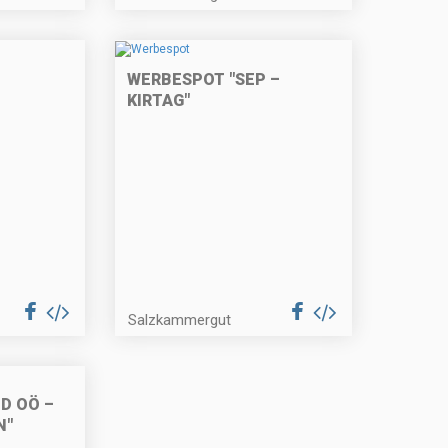
WERBESPOT "SEP –
KIRTAG"
Salzkammergut
D OÖ –
N"