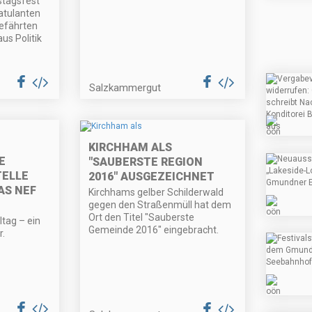
stagsfest
ratulanten
efährten
us Politik
Salzkammergut
KIRCHHAM ALS
E
"SAUBERSTE REGION
TELLE
2016" AUSGEZEICHNET
AS NEF
Kirchhams gelber Schilderwald
gegen den Straßenmüll hat dem
Ort den Titel "Sauberste
lltag – ein
Gemeinde 2016" eingebracht.
r.