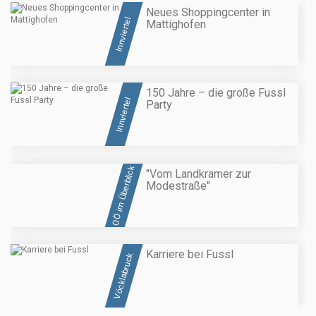
Neues Shoppingcenter in
Innviertel
Mattighofen
150 Jahre – die große Fussl
Innviertel
Party
OÖ im Überblick
"Vom Landkramer zur
Modestraße"
Karriere bei Fussl
Vöcklabruck