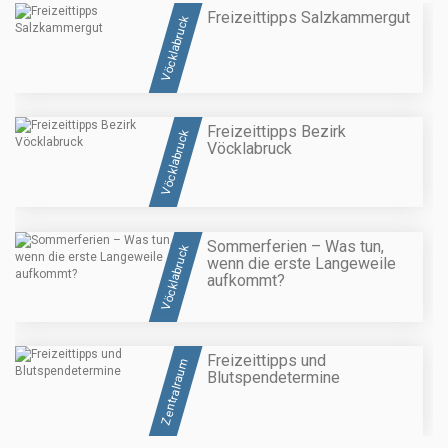
Freizeittipps Salzkammergut
Vöcklabruck
Freizeittipps Bezirk
Vöcklabruck
Vöcklabruck
Sommerferien – Was tun,
Vöcklabruck
wenn die erste Langeweile
aufkommt?
Freizeittipps und
Zentralraum
Blutspendetermine